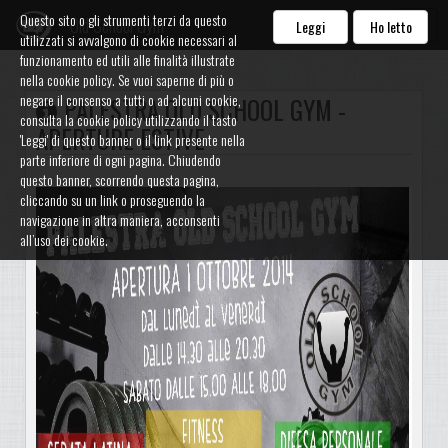
Questo sito o gli strumenti terzi da questo
Old School Gym
Leggi
Ho letto
utilizzati si avvalgono di cookie necessari al
funzionamento ed utili alle finalità illustrate
nella cookie policy. Se vuoi saperne di più o
negare il consenso a tutti o ad alcuni cookie,
PALESTRA OLD SCHOOL GYM -
consulta la cookie policy utilizzando il tasto
APERTURE ESTIVE
'Leggi' di questo banner o il link presente nella
parte inferiore di ogni pagina. Chiudendo
questo banner, scorrendo questa pagina,
cliccando su un link o proseguendo la
navigazione in altra maniera, acconsenti
all’uso dei cookie.